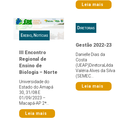
Leia mais
Diretorias
Erebio
,
Notícias
Gestão 2022-23
III Encontro
Danielle Dias da
Regional de
Costa
Ensino de
(UEAP)DiretoraLêda
Valéria Alves da Silva
Biologia – Norte
(SEMEC...
Universidade do
Leia mais
Estado do Amapá
30, 31/08 E
01/09/2023 –
Macapá-AP 2ª...
Leia mais