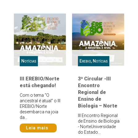
Notícias
Erebio
,
Notícias
III EREBIO/Norte
3ª Circular -III
está chegando!
Encontro
Regional de
Com o tema “O
Ensino de
ancestral é atual” o III
Biologia – Norte
EREBIO/Norte
desembarca na joia
III Encontro Regional
da...
de Ensino de Biologia
- NorteUniversidade
Leia mais
do Estado...